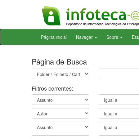
Skip
Página inicial
Navegar
Sobre
Est
navigation
Página de Busca
Filtros correntes: