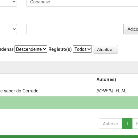
rdenar
Registro(s)
Autor(es)
 e sabor do Cerrado.
BONFIM, R. M.
Anterior
1