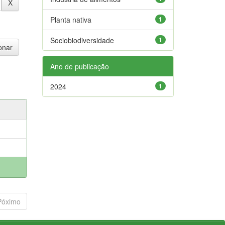
Planta nativa
1
Sociobiodiversidade
1
Ano de publicação
2024
1
Póximo