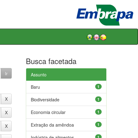
Busca facetada
Assunto
Baru
1
Biodiversidade
1
Economia circular
1
Extração da amêndoa
1
Indústria de alimentos
1