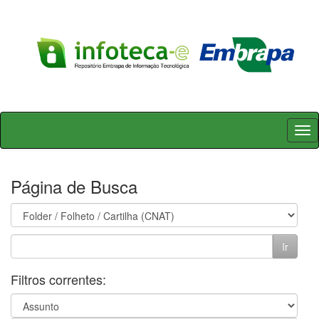
Skip
navigation
Página de Busca
Filtros correntes: