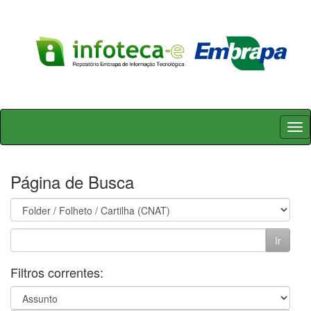
Skip
navigation
Página de Busca
Filtros correntes: