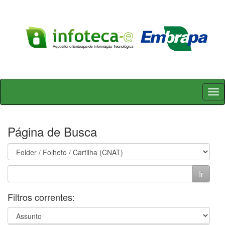
Skip
navigation
Página de Busca
Filtros correntes: