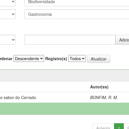
rdenar
Registro(s)
Autor(es)
 e sabor do Cerrado.
BONFIM, R. M.
Anterior
1