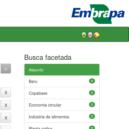
Busca facetada
Assunto
Baru
1
Copabase
1
Economia circular
1
Indústria de alimentos
1
Planta nativa
1