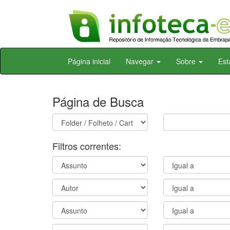
Skip
Página inicial
Navegar
Sobre
Est
navigation
Página de Busca
Filtros correntes: