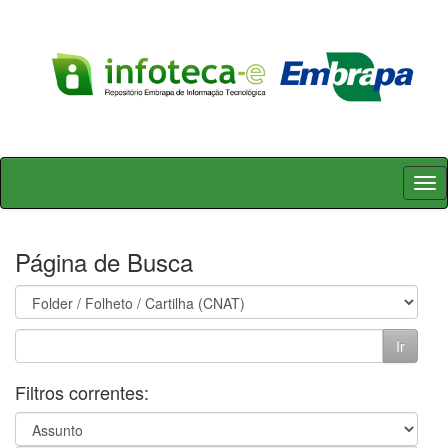
Skip
navigation
Página de Busca
Filtros correntes: