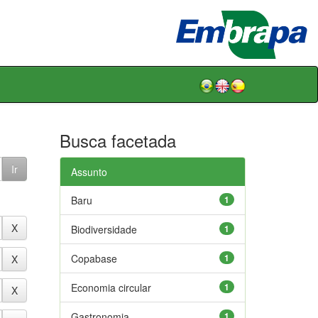
Busca facetada
Assunto
Baru
1
Biodiversidade
1
Copabase
1
Economia circular
1
Gastronomia
1