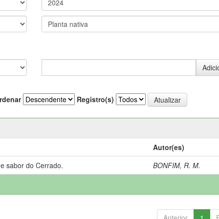
rdenar
Registro(s)
Autor(es)
 e sabor do Cerrado.
BONFIM, R. M.
Anterior
1