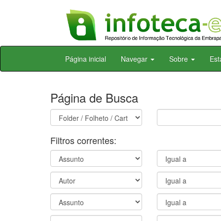
Skip
Página inicial
Navegar
Sobre
Est
navigation
Página de Busca
Filtros correntes: