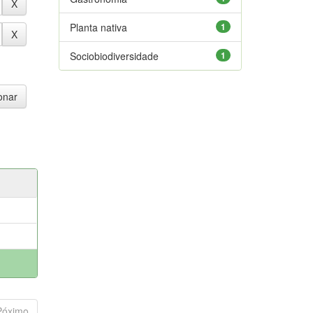
Planta nativa
1
Sociobiodiversidade
1
Póximo