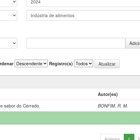
rdenar
Registro(s)
Autor(es)
 e sabor do Cerrado.
BONFIM, R. M.
Anterior
1