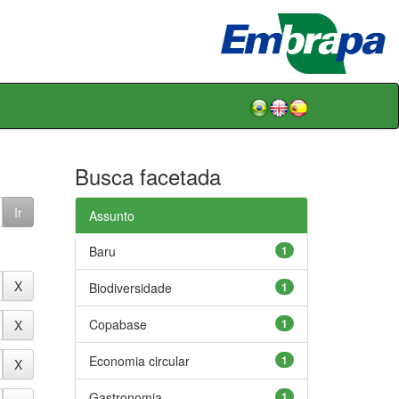
Busca facetada
Assunto
Baru
1
Biodiversidade
1
Copabase
1
Economia circular
1
Gastronomia
1