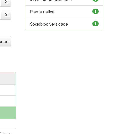
Planta nativa
1
Sociobiodiversidade
1
Póximo