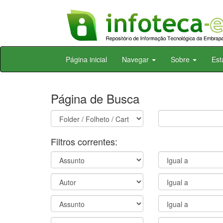
Skip
Página inicial
Navegar
Sobre
Est
navigation
Página de Busca
Filtros correntes: