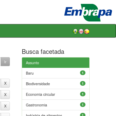
Busca facetada
Assunto
Baru
1
Biodiversidade
1
Economia circular
1
Gastronomia
1
Indústria de alimentos
1