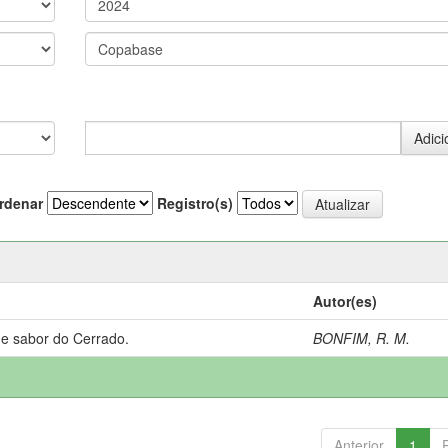
rdenar
Registro(s)
Autor(es)
 e sabor do Cerrado.
BONFIM, R. M.
Anterior
1