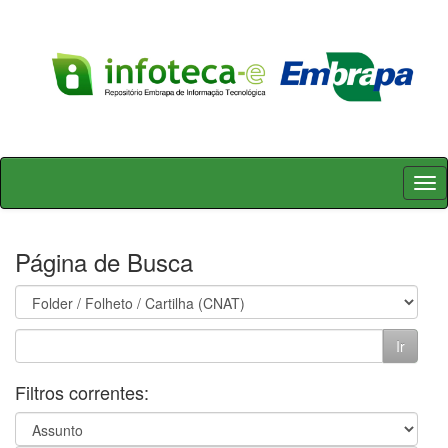
Skip
navigation
Página de Busca
Filtros correntes: