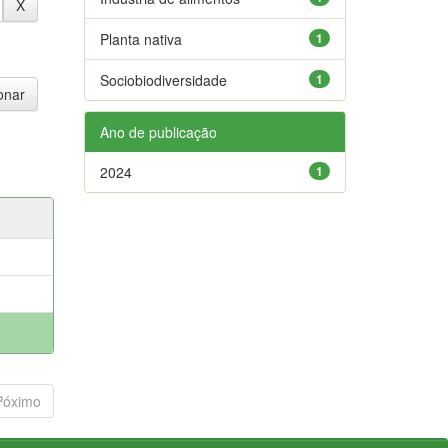
Planta nativa
1
Sociobiodiversidade
1
Ano de publicação
2024
1
Póximo