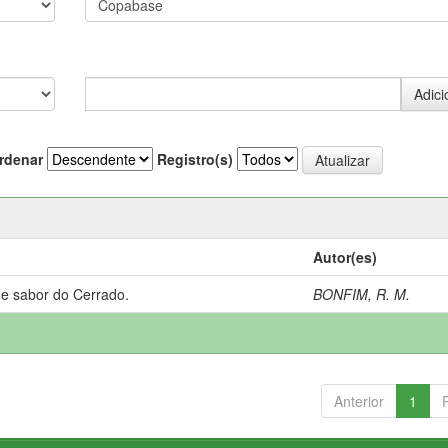
rdenar
Registro(s)
Autor(es)
 e sabor do Cerrado.
BONFIM, R. M.
Anterior
1