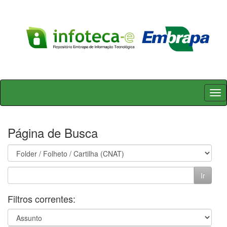
Skip
navigation
Página de Busca
Filtros correntes: