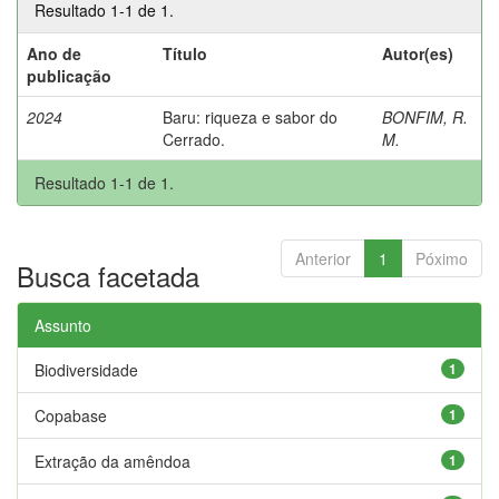
Resultado 1-1 de 1.
Ano de
Título
Autor(es)
publicação
2024
Baru: riqueza e sabor do
BONFIM, R.
Cerrado.
M.
Resultado 1-1 de 1.
Anterior
1
Póximo
Busca facetada
Assunto
Biodiversidade
1
Copabase
1
Extração da amêndoa
1