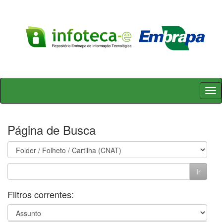
Skip
navigation
Página de Busca
Filtros correntes: