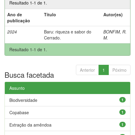
Resultado 1-1 de 1.
Ano de
Título
Autor(es)
publicação
2024
Baru: riqueza e sabor do
BONFIM, R.
Cerrado.
M.
Resultado 1-1 de 1.
Anterior
1
Póximo
Busca facetada
Assunto
Biodiversidade
1
Copabase
1
Extração da amêndoa
1