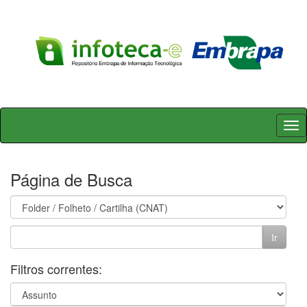
Skip
navigation
Página de Busca
Filtros correntes: