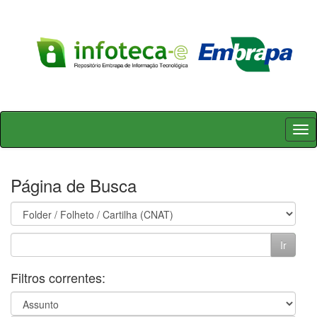
Skip
navigation
Página de Busca
Filtros correntes: