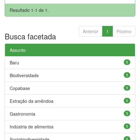
Resultado 1-1 de 1.
Anterior
1
Póximo
Busca facetada
Assunto
Baru
1
Biodiversidade
1
Copabase
1
Extração da amêndoa
1
Gastronomia
1
Indústria de alimentos
1
Sociobiodiversidade
1