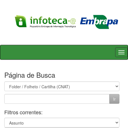
Skip
navigation
Página de Busca
Filtros correntes: