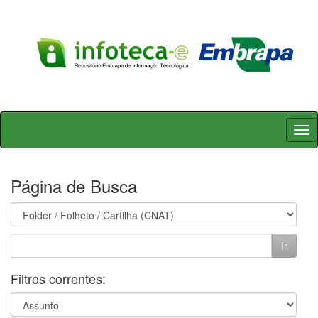
Skip
navigation
Página de Busca
Filtros correntes: