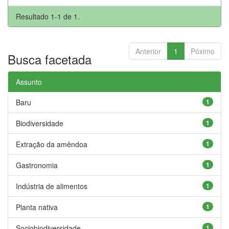
Resultado 1-1 de 1.
Anterior
1
Póximo
Busca facetada
Assunto
Baru
1
Biodiversidade
1
Extração da amêndoa
1
Gastronomia
1
Indústria de alimentos
1
Planta nativa
1
Sociobiodiversidade
1