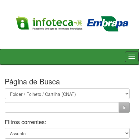
Skip
navigation
Página de Busca
Filtros correntes: