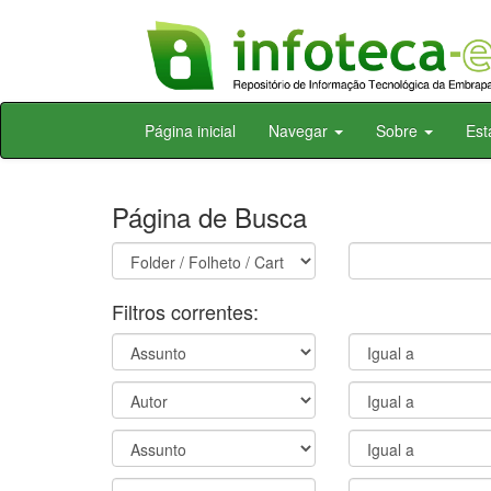
Skip
Página inicial
Navegar
Sobre
Est
navigation
Página de Busca
Filtros correntes: