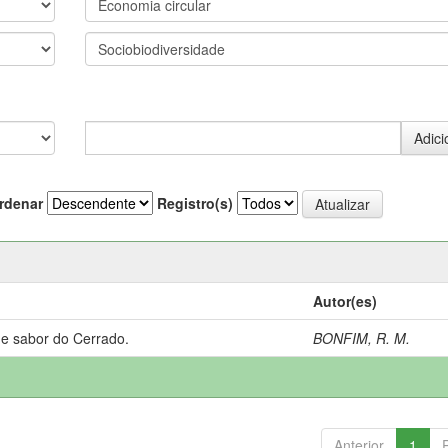
rdenar
Registro(s)
Autor(es)
 e sabor do Cerrado.
BONFIM, R. M.
Anterior
1