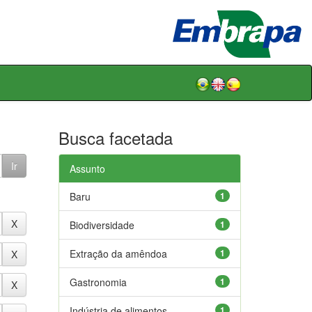
Busca facetada
Assunto
Baru
1
Biodiversidade
1
Extração da amêndoa
1
Gastronomia
1
Indústria de alimentos
1