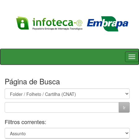
Skip
navigation
Página de Busca
Filtros correntes: