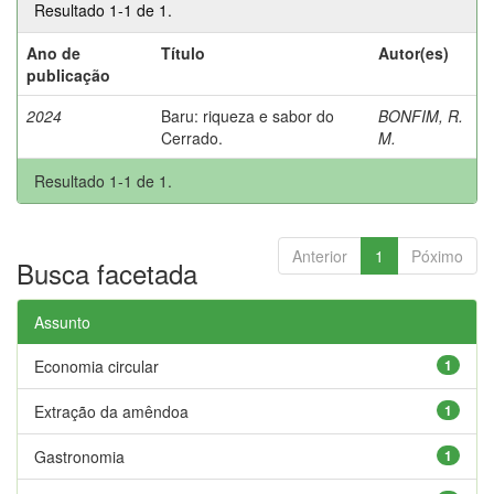
Resultado 1-1 de 1.
Ano de
Título
Autor(es)
publicação
2024
Baru: riqueza e sabor do
BONFIM, R.
Cerrado.
M.
Resultado 1-1 de 1.
Anterior
1
Póximo
Busca facetada
Assunto
Economia circular
1
Extração da amêndoa
1
Gastronomia
1