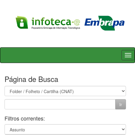
Skip
navigation
Página de Busca
Filtros correntes: