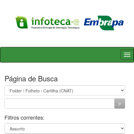
Skip
navigation
Página de Busca
Filtros correntes: