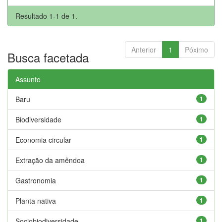
Resultado 1-1 de 1.
Anterior
1
Póximo
Busca facetada
Assunto
Baru
1
Biodiversidade
1
Economia circular
1
Extração da amêndoa
1
Gastronomia
1
Planta nativa
1
Sociobiodiversidade
1