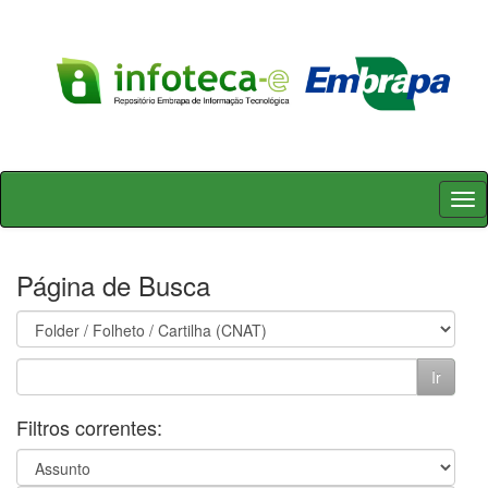
Skip
navigation
Página de Busca
Filtros correntes: