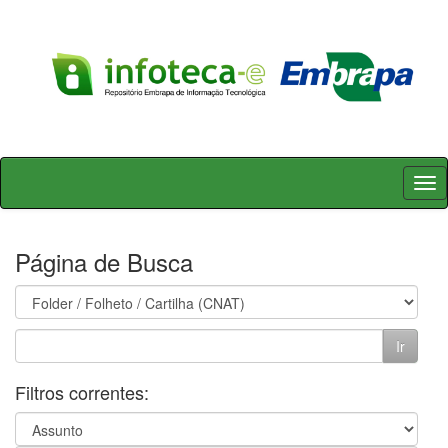
Skip
navigation
Página de Busca
Filtros correntes: