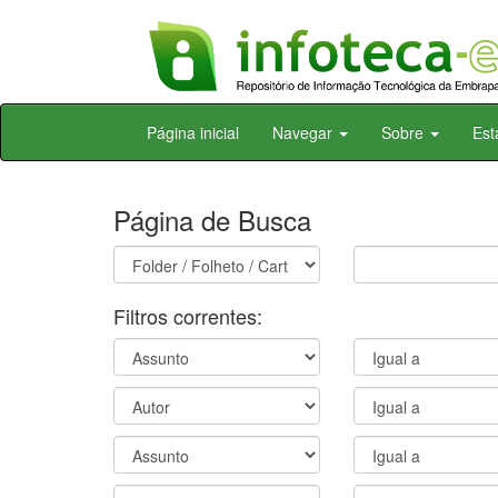
Skip
Página inicial
Navegar
Sobre
Est
navigation
Página de Busca
Filtros correntes: