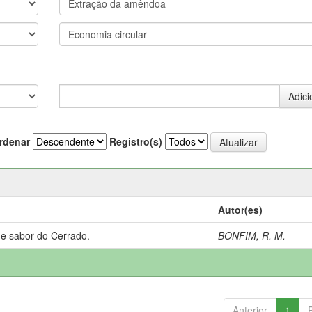
rdenar
Registro(s)
Autor(es)
 e sabor do Cerrado.
BONFIM, R. M.
Anterior
1