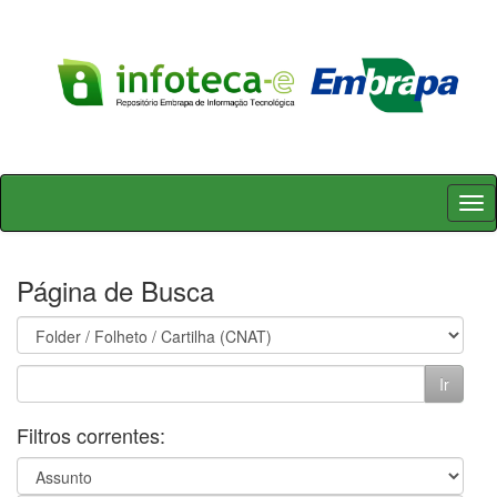
Skip
navigation
Página de Busca
Filtros correntes: