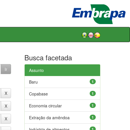
Busca facetada
Assunto
Baru
1
Copabase
1
Economia circular
1
Extração da amêndoa
1
Indústria de alimentos
1