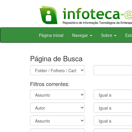
Skip
Página inicial
Navegar
Sobre
Est
navigation
Página de Busca
Filtros correntes: