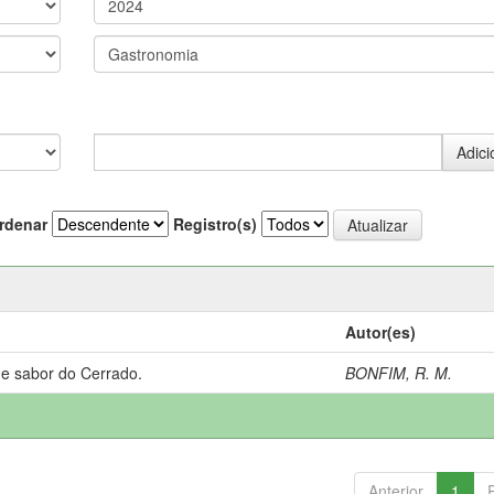
rdenar
Registro(s)
Autor(es)
 e sabor do Cerrado.
BONFIM, R. M.
Anterior
1