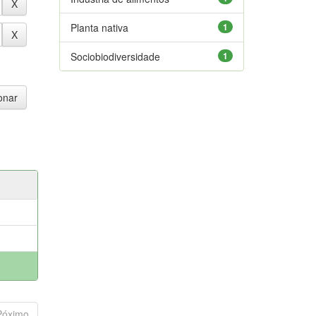
Planta nativa
1
Sociobiodiversidade
1
Póximo