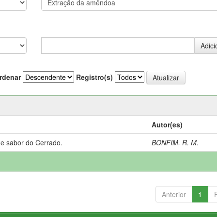
rdenar
Registro(s)
Autor(es)
 e sabor do Cerrado.
BONFIM, R. M.
Anterior
1