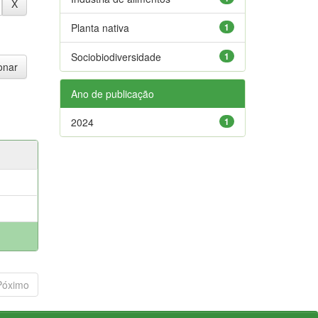
Planta nativa
1
Sociobiodiversidade
1
Ano de publicação
2024
1
Póximo