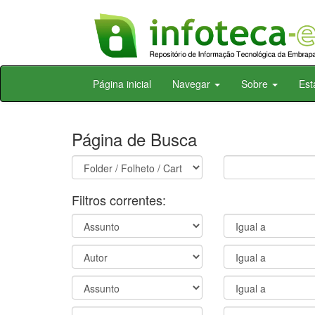
Skip
Página inicial
Navegar
Sobre
Est
navigation
Página de Busca
Filtros correntes: