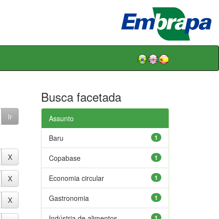
Busca facetada
Assunto
Baru
1
Copabase
1
Economia circular
1
Gastronomia
1
Indústria de alimentos
1