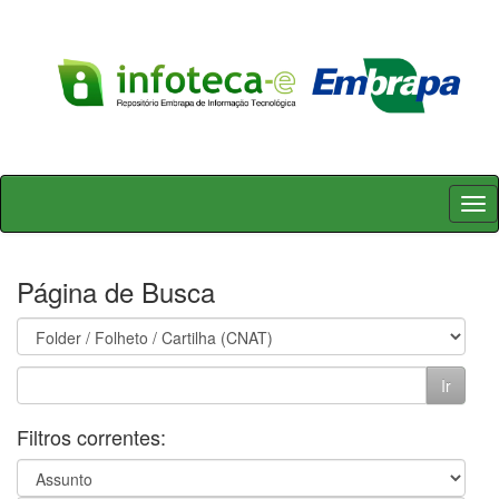
Skip
navigation
Página de Busca
Filtros correntes: