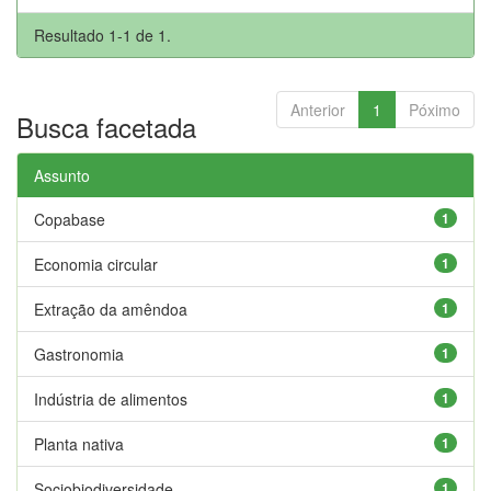
Resultado 1-1 de 1.
Anterior
1
Póximo
Busca facetada
Assunto
Copabase
1
Economia circular
1
Extração da amêndoa
1
Gastronomia
1
Indústria de alimentos
1
Planta nativa
1
Sociobiodiversidade
1