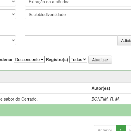
rdenar
Registro(s)
Autor(es)
 e sabor do Cerrado.
BONFIM, R. M.
Anterior
1