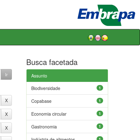
Busca facetada
Assunto
Biodiversidade
1
Copabase
1
Economia circular
1
Gastronomia
1
Indústria de alimentos
1