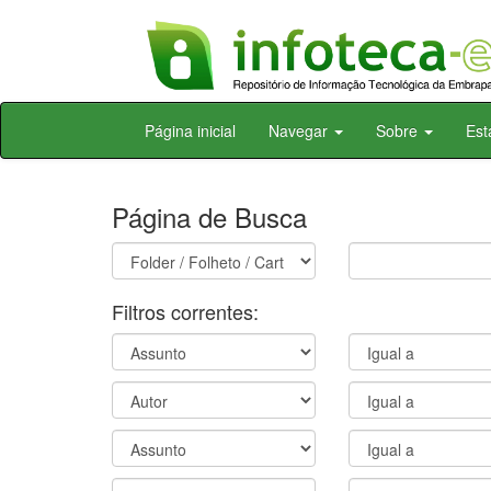
Skip
Página inicial
Navegar
Sobre
Est
navigation
Página de Busca
Filtros correntes: