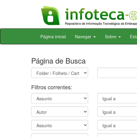
Skip
Página inicial
Navegar
Sobre
Est
navigation
Página de Busca
Filtros correntes: