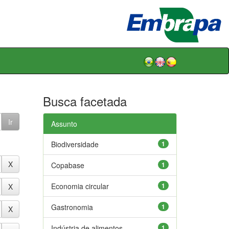
Busca facetada
Assunto
Biodiversidade
1
Copabase
1
Economia circular
1
Gastronomia
1
Indústria de alimentos
1