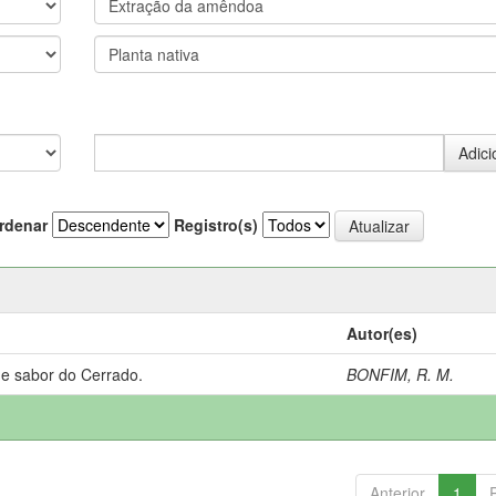
rdenar
Registro(s)
Autor(es)
 e sabor do Cerrado.
BONFIM, R. M.
Anterior
1