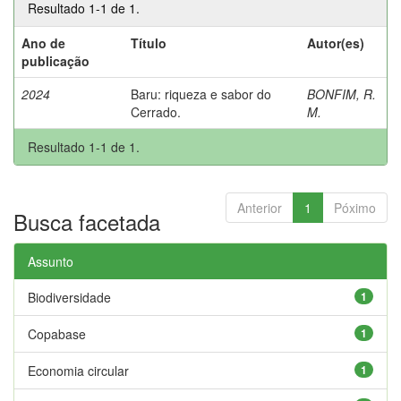
Resultado 1-1 de 1.
Ano de
Título
Autor(es)
publicação
2024
Baru: riqueza e sabor do
BONFIM, R.
Cerrado.
M.
Resultado 1-1 de 1.
Anterior
1
Póximo
Busca facetada
Assunto
Biodiversidade
1
Copabase
1
Economia circular
1