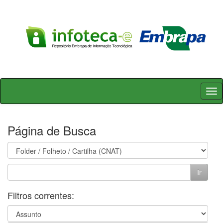
Skip
navigation
Página de Busca
Filtros correntes: