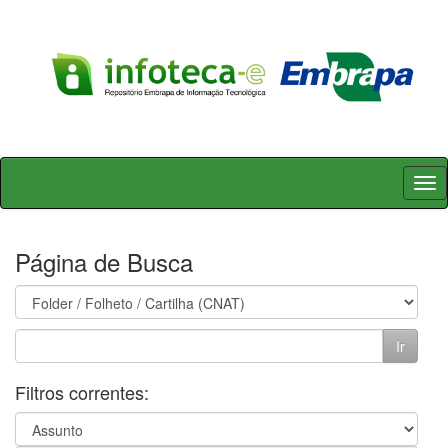
Skip
navigation
Página de Busca
Filtros correntes: