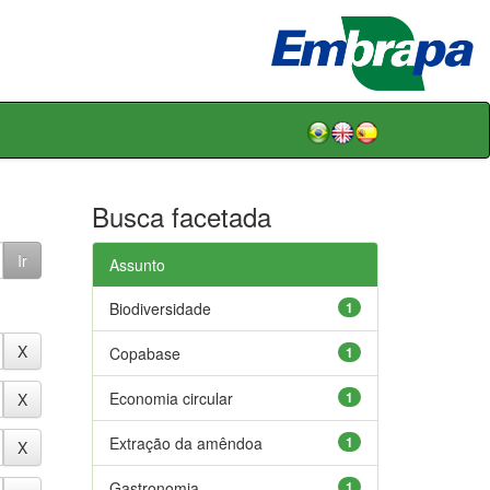
Busca facetada
Assunto
Biodiversidade
1
Copabase
1
Economia circular
1
Extração da amêndoa
1
Gastronomia
1