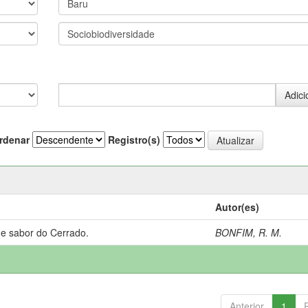
rdenar
Registro(s)
Autor(es)
 e sabor do Cerrado.
BONFIM, R. M.
Anterior
1