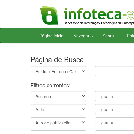
Skip
Página inicial
Navegar
Sobre
Est
navigation
Página de Busca
Filtros correntes: