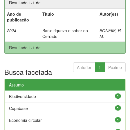
Resultado 1-1 de 1.
Ano de
Título
Autor(es)
publicação
2024
Baru: riqueza e sabor do
BONFIM, R.
Cerrado.
M.
Resultado 1-1 de 1.
Anterior
1
Póximo
Busca facetada
Assunto
Biodiversidade
1
Copabase
1
Economia circular
1