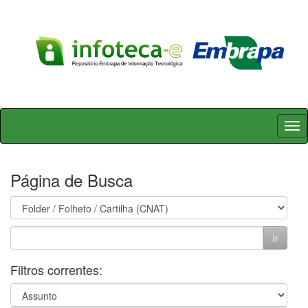
Skip
navigation
Página de Busca
Filtros correntes: