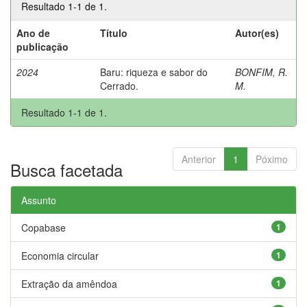
Resultado 1-1 de 1.
Ano de
Título
Autor(es)
publicação
2024
Baru: riqueza e sabor do
BONFIM, R.
Cerrado.
M.
Resultado 1-1 de 1.
Anterior
1
Póximo
Busca facetada
Assunto
Copabase
1
Economia circular
1
Extração da amêndoa
1