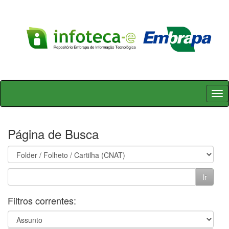
Skip
navigation
Página de Busca
Filtros correntes: