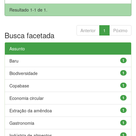
Resultado 1-1 de 1.
Anterior
1
Póximo
Busca facetada
Assunto
Baru
1
Biodiversidade
1
Copabase
1
Economia circular
1
Extração da amêndoa
1
Gastronomia
1
Indústria de alimentos
1