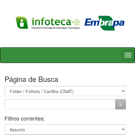
Skip
navigation
Página de Busca
Filtros correntes: