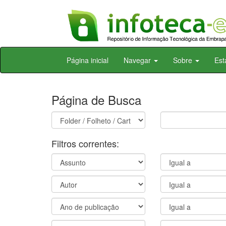
Skip
Página inicial
Navegar
Sobre
Est
navigation
Página de Busca
Filtros correntes: