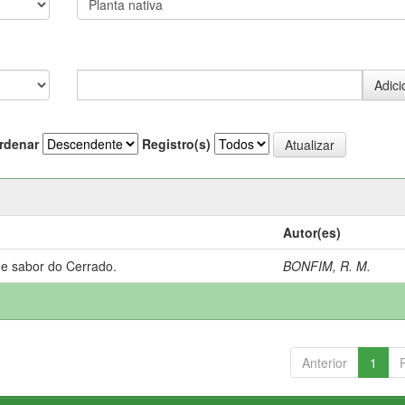
rdenar
Registro(s)
Autor(es)
 e sabor do Cerrado.
BONFIM, R. M.
Anterior
1