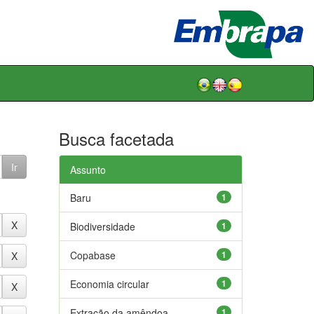
Busca facetada
Assunto
Baru
1
Biodiversidade
1
Copabase
1
Economia circular
1
Extração da amêndoa
1