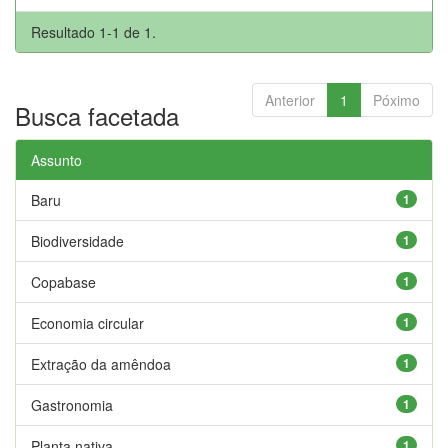
Resultado 1-1 de 1.
Anterior
1
Póximo
Busca facetada
Assunto
Baru
1
Biodiversidade
1
Copabase
1
Economia circular
1
Extração da amêndoa
1
Gastronomia
1
Planta nativa
1