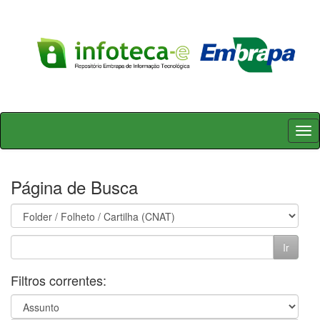
Skip
navigation
Página de Busca
Filtros correntes: