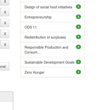
Design of social food initiatives
1
Entrepreneurship
1
ODS 11
1
Redistribution of surpluses
1
Responsible Production and
1
Consum...
Sustainable Development Goals
1
Zero Hunger
1