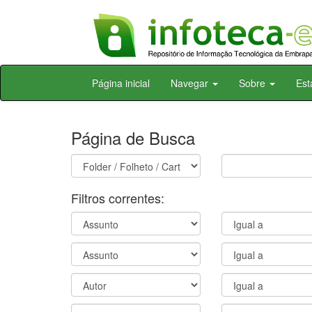
Skip
Página inicial
Navegar
Sobre
Est
navigation
Página de Busca
Filtros correntes: