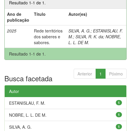
Resultado 1-1 de 1.
Ano de
Título
Autor(es)
publicação
2025
Rede territórios
SILVA, A. G.
;
ESTANISLAU, F.
dos saberes e
M.
;
SILVA, R. K. da
;
NOBRE,
sabores.
L. L. DE M.
Resultado 1-1 de 1.
Anterior
1
Póximo
Busca facetada
Autor
ESTANISLAU, F. M.
1
NOBRE, L. L. DE M.
1
SILVA, A. G.
1