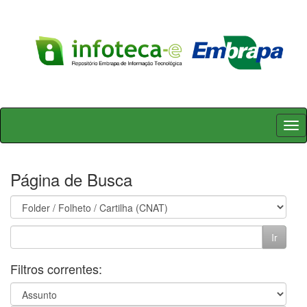
Skip
navigation
Página de Busca
Filtros correntes: