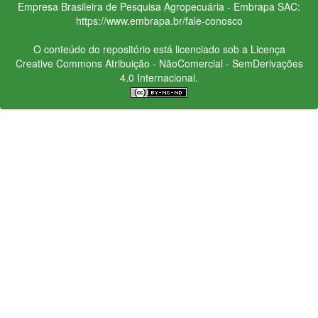
Empresa Brasileira de Pesquisa Agropecuária - Embrapa
SAC:
https://www.embrapa.br/fale-conosco
O conteúdo do repositório está licenciado sob a Licença
Creative Commons
Atribuição - NãoComercial - SemDerivações
4.0 Internacional.