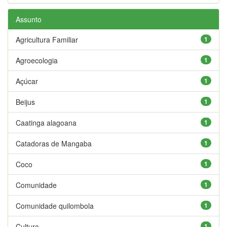
Assunto
Agricultura Familiar
1
Agroecologia
1
Açúcar
1
Beijus
1
Caatinga alagoana
1
Catadoras de Mangaba
1
Coco
1
Comunidade
1
Comunidade quilombola
1
Cultura
1