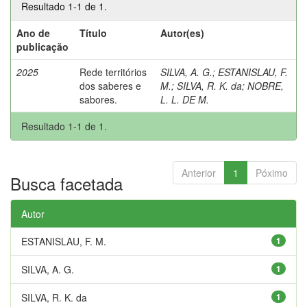
Resultado 1-1 de 1.
Ano de
Título
Autor(es)
publicação
2025
Rede territórios
SILVA, A. G.
;
ESTANISLAU, F.
dos saberes e
M.
;
SILVA, R. K. da
;
NOBRE,
sabores.
L. L. DE M.
Resultado 1-1 de 1.
Anterior
1
Póximo
Busca facetada
Autor
ESTANISLAU, F. M.
1
SILVA, A. G.
1
SILVA, R. K. da
1