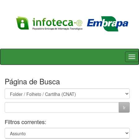
Skip
navigation
Página de Busca
Filtros correntes: