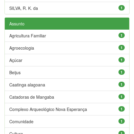
SILVA, R. K. da
1
Assunto
Agricultura Familiar
1
Agroecologia
1
Açúcar
1
Beijus
1
Caatinga alagoana
1
Catadoras de Mangaba
1
Complexo Arqueológico Nova Esperança
1
Comunidade
1
Cultura
1