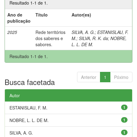
Resultado 1-1 de 1.
Ano de
Título
Autor(es)
publicação
2025
Rede territórios
SILVA, A. G.
;
ESTANISLAU, F.
dos saberes e
M.
;
SILVA, R. K. da
;
NOBRE,
sabores.
L. L. DE M.
Resultado 1-1 de 1.
Anterior
1
Póximo
Busca facetada
Autor
ESTANISLAU, F. M.
1
NOBRE, L. L. DE M.
1
SILVA, A. G.
1