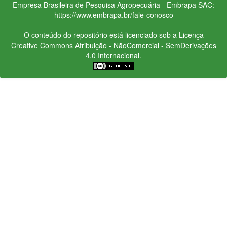
Empresa Brasileira de Pesquisa Agropecuária - Embrapa
SAC:
https://www.embrapa.br/fale-conosco
O conteúdo do repositório está licenciado sob a Licença
Creative Commons
Atribuição - NãoComercial - SemDerivações
4.0 Internacional.