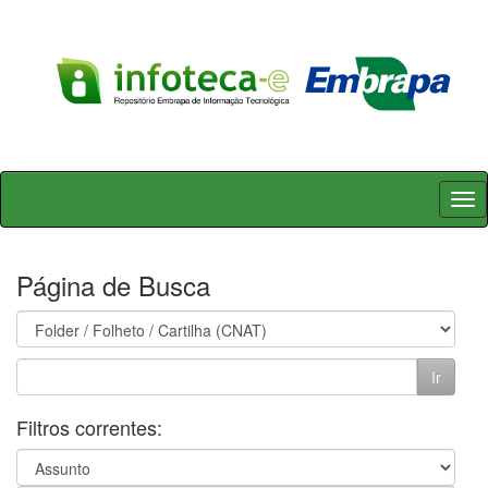
Skip
navigation
Página de Busca
Filtros correntes: