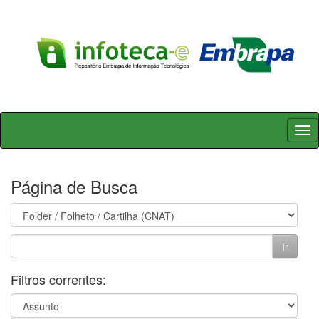
Skip
navigation
Página de Busca
Filtros correntes: