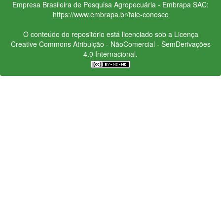
Empresa Brasileira de Pesquisa Agropecuária - Embrapa
SAC:
https://www.embrapa.br/fale-conosco
O conteúdo do repositório está licenciado sob a Licença
Creative Commons
Atribuição - NãoComercial - SemDerivações
4.0 Internacional.