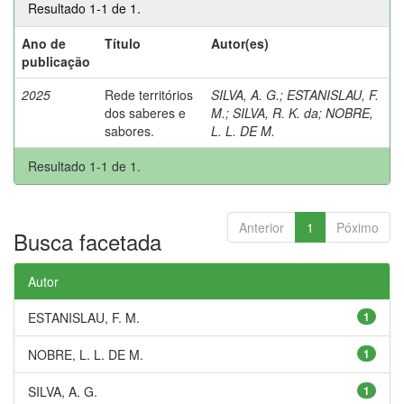
Resultado 1-1 de 1.
Ano de
Título
Autor(es)
publicação
2025
Rede territórios
SILVA, A. G.
;
ESTANISLAU, F.
dos saberes e
M.
;
SILVA, R. K. da
;
NOBRE,
sabores.
L. L. DE M.
Resultado 1-1 de 1.
Anterior
1
Póximo
Busca facetada
Autor
ESTANISLAU, F. M.
1
NOBRE, L. L. DE M.
1
SILVA, A. G.
1