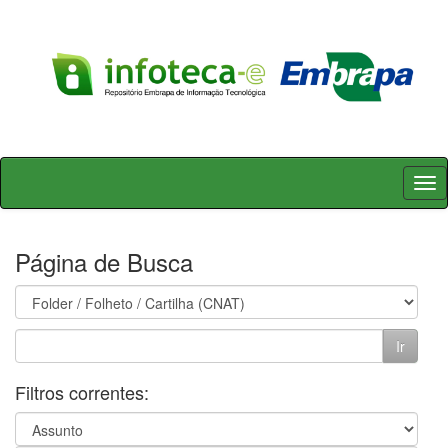
Skip
navigation
Página de Busca
Filtros correntes: