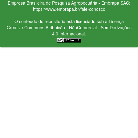
Empresa Brasileira de Pesquisa Agropecuária - Embrapa
SAC:
https://www.embrapa.br/fale-conosco
O conteúdo do repositório está licenciado sob a Licença
Creative Commons
Atribuição - NãoComercial - SemDerivações
4.0 Internacional.