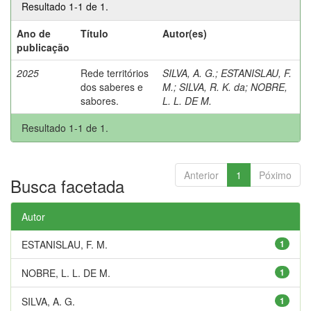
Resultado 1-1 de 1.
Ano de
Título
Autor(es)
publicação
2025
Rede territórios
SILVA, A. G.
;
ESTANISLAU, F.
dos saberes e
M.
;
SILVA, R. K. da
;
NOBRE,
sabores.
L. L. DE M.
Resultado 1-1 de 1.
Anterior
1
Póximo
Busca facetada
Autor
ESTANISLAU, F. M.
1
NOBRE, L. L. DE M.
1
SILVA, A. G.
1