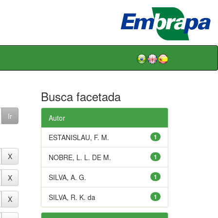
Busca facetada
Autor
ESTANISLAU, F. M.
1
NOBRE, L. L. DE M.
1
SILVA, A. G.
1
SILVA, R. K. da
1