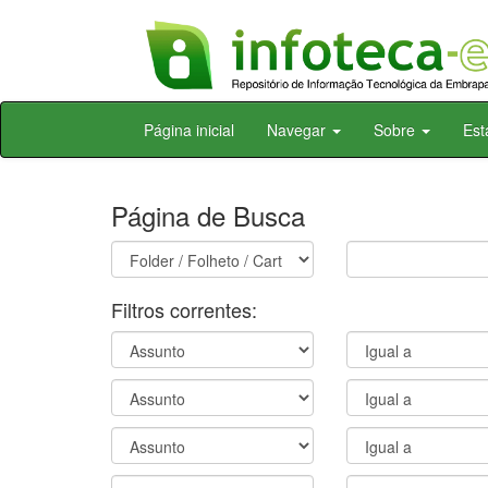
Skip
Página inicial
Navegar
Sobre
Est
navigation
Página de Busca
Filtros correntes: