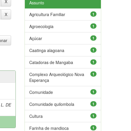
Assunto
Agricultura Familiar
1
Agroecologia
1
Açúcar
1
Caatinga alagoana
1
Catadoras de Mangaba
1
Complexo Arqueológico Nova
1
Esperança
Comunidade
1
Comunidade quilombola
1
 L. DE
Cultura
1
Farinha de mandioca
1