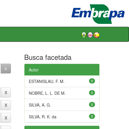
Busca facetada
Autor
ESTANISLAU, F. M.
1
NOBRE, L. L. DE M.
1
SILVA, A. G.
1
SILVA, R. K. da
1