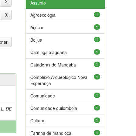
Assunto
Agroecologia
1
Açúcar
1
Beijus
1
Caatinga alagoana
1
Catadoras de Mangaba
1
Complexo Arqueológico Nova
1
Esperança
Comunidade
1
Comunidade quilombola
1
 L. DE
Cultura
1
Farinha de mandioca
1