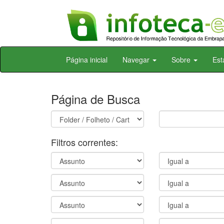
Skip
Página inicial
Navegar
Sobre
Est
navigation
Página de Busca
Filtros correntes: