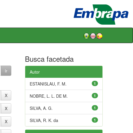
Busca facetada
Autor
ESTANISLAU, F. M.
1
NOBRE, L. L. DE M.
1
SILVA, A. G.
1
SILVA, R. K. da
1