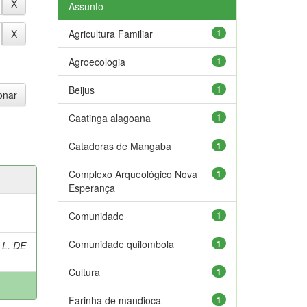
Assunto
Agricultura Familiar
1
Agroecologia
1
Beijus
1
Caatinga alagoana
1
Catadoras de Mangaba
1
Complexo Arqueológico Nova
1
Esperança
Comunidade
1
Comunidade quilombola
1
 L. DE
Cultura
1
Farinha de mandioca
1