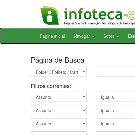
Skip
Página inicial
Navegar
Sobre
Est
navigation
Página de Busca
Filtros correntes: