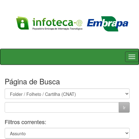
Skip
navigation
Página de Busca
Filtros correntes: