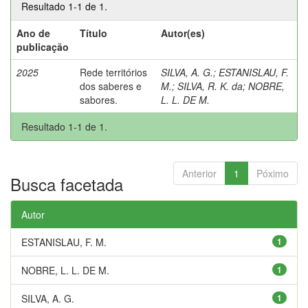
Resultado 1-1 de 1.
Ano de
Título
Autor(es)
publicação
2025
Rede territórios
SILVA, A. G.
;
ESTANISLAU, F.
dos saberes e
M.
;
SILVA, R. K. da
;
NOBRE,
sabores.
L. L. DE M.
Resultado 1-1 de 1.
Anterior
1
Póximo
Busca facetada
Autor
ESTANISLAU, F. M.
1
NOBRE, L. L. DE M.
1
SILVA, A. G.
1