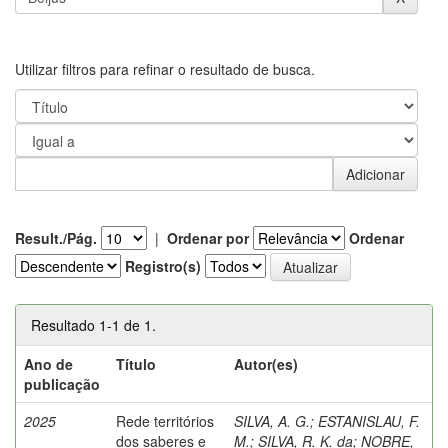
Utilizar filtros para refinar o resultado de busca.
Result./Pág.
|
Ordenar por
Ordenar
Registro(s)
Resultado 1-1 de 1.
Ano de
Título
Autor(es)
publicação
2025
Rede territórios
SILVA, A. G.
;
ESTANISLAU, F.
dos saberes e
M.
;
SILVA, R. K. da
;
NOBRE,