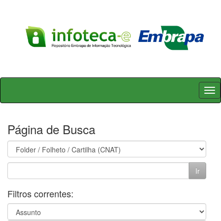
Skip
navigation
Página de Busca
Filtros correntes: