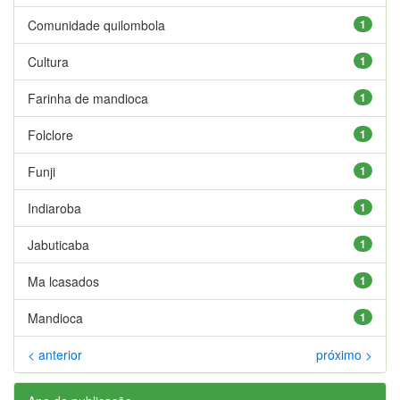
Comunidade quilombola
1
Cultura
1
Farinha de mandioca
1
Folclore
1
Funji
1
Indiaroba
1
Jabuticaba
1
Ma lcasados
1
Mandioca
1
< anterior
próximo >